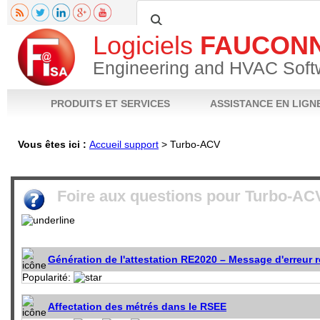
Logiciels
FAUCON
Engineering and HVAC Soft
PRODUITS ET SERVICES
ASSISTANCE EN LIGN
Vous êtes ici :
Accueil support
>
Turbo-ACV
Fiche produit
Notices techniques
Téléchargements
Vidéos
FAQ
Poser 
Foire aux questions pour
Turbo-AC
Génération de l'attestation RE2020 – Message d'erreur re
Popularité:
Affectation des métrés dans le RSEE