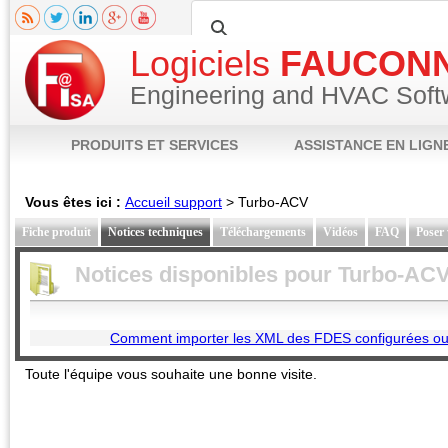
Logiciels
FAUCON
Engineering and HVAC Soft
PRODUITS ET SERVICES
ASSISTANCE EN LIGN
Vous êtes ici :
Accueil support
>
Turbo-ACV
Fiche produit
Notices techniques
Téléchargements
Vidéos
FAQ
Poser 
Notices disponibles pour
Turbo-AC
Comment importer les XML des FDES configurées ou
Toute l'équipe vous souhaite une bonne visite.