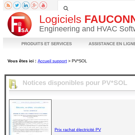
Logiciels
FAUCON
Engineering and HVAC Soft
PRODUITS ET SERVICES
ASSISTANCE EN LIGN
Vous êtes ici :
Accueil support
>
PV*SOL
Fiche produit
Notices techniques
Téléchargements
Vidéos
FAQ
Poser 
Notices disponibles pour
PV*SOL
Prix rachat électricité PV