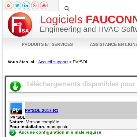
Logiciels
FAUCON
Engineering and HVAC Soft
PRODUITS ET SERVICES
ASSISTANCE EN LIGN
Vous êtes ici :
Accueil support
>
PV*SOL
Fiche produit
Notices techniques
Téléchargements
Vidéos
FAQ
Poser 
Téléchargements disponibles pour
PV*SOL 2017 R1
Nature:
Version complète
Pour installation:
monoposte
Aucune configuration minimale requise