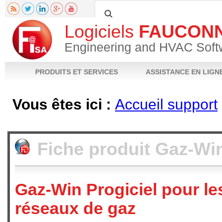
Logiciels
FAUCON
Engineering and HVAC Soft
PRODUITS ET SERVICES
ASSISTANCE EN LIGN
Vous êtes ici :
Accueil support
Fiche produit
Notices techniques
Téléchargements
Vidéos
FAQ
Poser 
Fiche produit
Gaz-Wi
Gaz-Win Progiciel pour le
réseaux de gaz