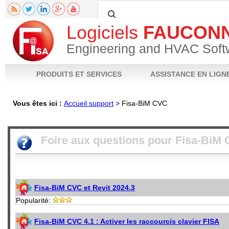
Logiciels
FAUCON
Engineering and HVAC Soft
PRODUITS ET SERVICES
ASSISTANCE EN LIGN
Vous êtes ici :
Accueil support
>
Fisa-BiM CVC
Fiche produit
Notices techniques
Téléchargements
Vidéos
FAQ
Poser 
Foire aux questions pour
Fisa-BiM
Fisa-BiM CVC et Revit 2024.3
Popularité:
Fisa-BiM CVC 4.1 : Activer les raccourcis clavier FISA