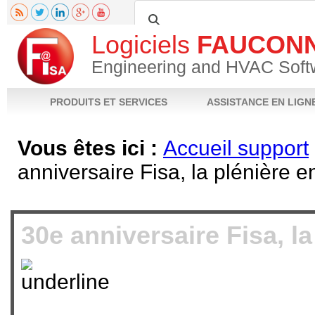
Logiciels
FAUCON
Engineering and HVAC Soft
PRODUITS ET SERVICES
ASSISTANCE EN LIGN
Vous êtes ici :
Accueil support
anniversaire Fisa, la plénière e
Fiche produit
Notices techniques
Téléchargements
Vidéos
FAQ
Poser 
30e anniversaire Fisa, la