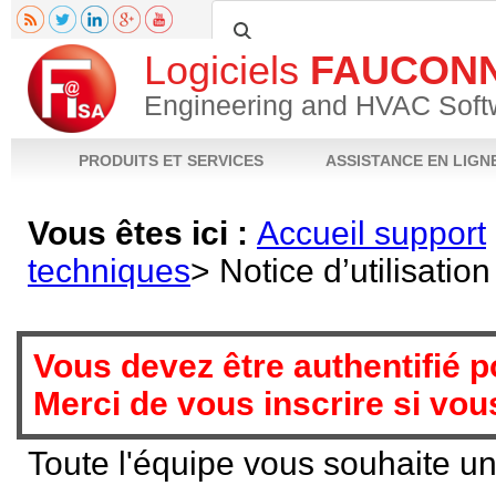
Logiciels
FAUCON
Engineering and HVAC Soft
PRODUITS ET SERVICES
ASSISTANCE EN LIGN
Vous êtes ici :
Accueil support
techniques
>
Notice d’utilisat
Fiche produit
Notices techniques
Téléchargements
Vidéos
FAQ
Poser 
Vous devez être authentifié po
Merci de vous inscrire si vo
Toute l'équipe vous souhaite un