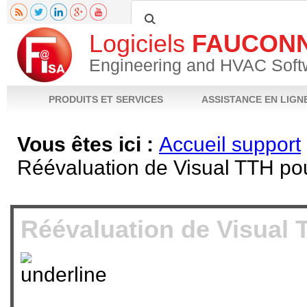
Logiciels
FAUCON
Engineering and HVAC Soft
PRODUITS ET SERVICES
ASSISTANCE EN LIGN
Vous êtes ici :
Accueil support
Réévaluation de Visual TTH po
Fiche produit
Notices techniques
Téléchargements
Vidéos
FAQ
Poser 
Réévaluation de Visual 